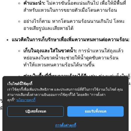
คำแนะนำ:
ไม่ควรขันน็อตแน่นเกินไป เพื่อให้มีพื้นที่
สำหรับแหวนในการขยายตัวเมื่อโดนความร้อน
อย่างไรก็ตาม หากโดนความร้อนนานเกินไป โลหะ
อาจเสียรูปและเสียหายได้
แนวคิดในการเก็บรักษาเพื่อเพิ่มความทนทานต่อความร้อน:
เก็บในถุงและใส่ในขวดน้ำ:
การนำแหวนใส่ถุงแล้ว
หย่อนลงในขวดน้ำจะช่วยให้น้ำดูดซับความร้อน
ทำให้แหวนทนความร้อนได้นานขึ้น
ซ่อนในพื้นที่ที่ทนความร้อนได้ดี:
เช่น ช่องแช่แข็งในตู้
เย็น หรือในโถสุขภัณฑ์ที่มีน้ำอยู่ ซึ่งน้ำจะช่วยหล่อเย็น
เว็บไซต์นี้ใช้คุกกี้
และป้องกันความร้อนได้
เราใช้คุกกี้เพื่อเพิ่มประสิทธิภาพ และประสบการณ์ที่ดีในการใช้งานเว็บไซต์ คุณ
สามารถเลือกตั้งค่าความยินยอมการใช้คุกกี้ได้ โดยคลิก "การตั้งค่า
คุกกี้"
นโยบายคุกกี้
วิดีโอย้ำว่าแนวคิดเหล่านี้เป็นเพียงข้อเสนอแนะ และผู้ใช้ควร
พิจารณาความเสี่ยงและปรับใช้ตามความเหมาะสม
ปฏิเสธทั้งหมด
ยอมรับทั้งหมด
การตั้งค่าคุกกี้